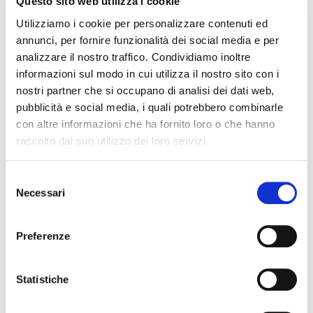
Questo sito web utilizza i cookie
Utilizziamo i cookie per personalizzare contenuti ed
annunci, per fornire funzionalità dei social media e per
analizzare il nostro traffico. Condividiamo inoltre
informazioni sul modo in cui utilizza il nostro sito con i
nostri partner che si occupano di analisi dei dati web,
pubblicità e social media, i quali potrebbero combinarle
con altre informazioni che ha fornito loro o che hanno
raccolto dal suo utilizzo dei loro servizi.
Per maggiori informazioni si prega di consultare la
Selezione
Cookie Policy
Necessari
del
consenso
Preferenze
SWIDENT
is an Italian-Swiss
Statistiche
company that teams the
proverbial Swiss precision and