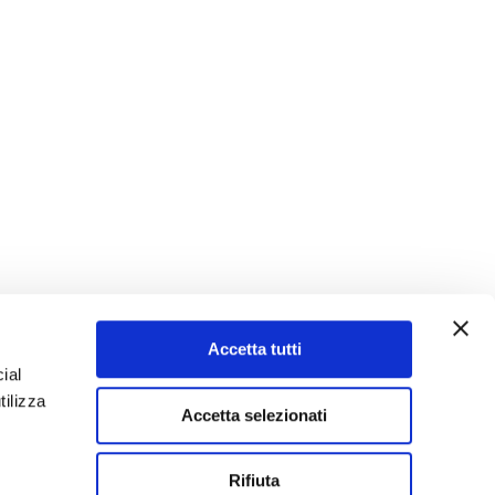
ROMED GROUP headquarters supports
sk of interruptions to supplies.
our partners means helping them to
l and environmental progress and
supply chain.
Accetta tutti
ial
tilizza
Accetta selezionati
Rifiuta