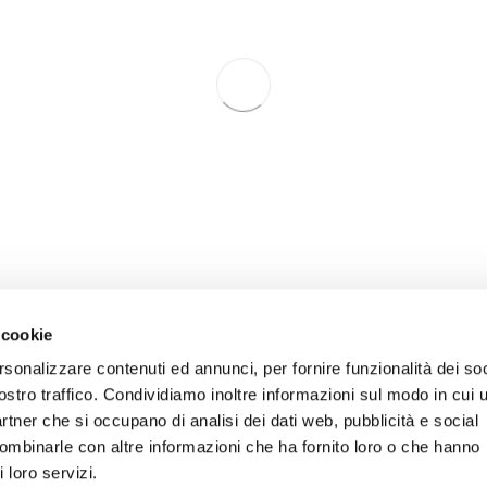
strategy.
Sourcing suppliers close to the P
the local community and reduces the ri
Making the most of the closeness of 
make technological, logistical, socia
benefit from greater flexibility in the 
 cookie
rsonalizzare contenuti ed annunci, per fornire funzionalità dei soc
ostro traffico. Condividiamo inoltre informazioni sul modo in cui u
partner che si occupano di analisi dei dati web, pubblicità e social
combinarle con altre informazioni che ha fornito loro o che hanno
 loro servizi.